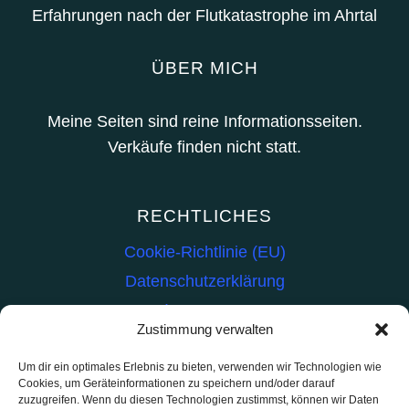
Erfahrungen nach der Flutkatastrophe im Ahrtal
ÜBER MICH
Meine Seiten sind reine Informationsseiten.
Verkäufe finden nicht statt.
RECHTLICHES
Cookie-Richtlinie (EU)
Datenschutzerklärung
Impressum
Zustimmung verwalten
INHALT
Um dir ein optimales Erlebnis zu bieten, verwenden wir Technologien wie
Cookies, um Geräteinformationen zu speichern und/oder darauf
Kat-Hilfe
zuzugreifen. Wenn du diesen Technologien zustimmst, können wir Daten