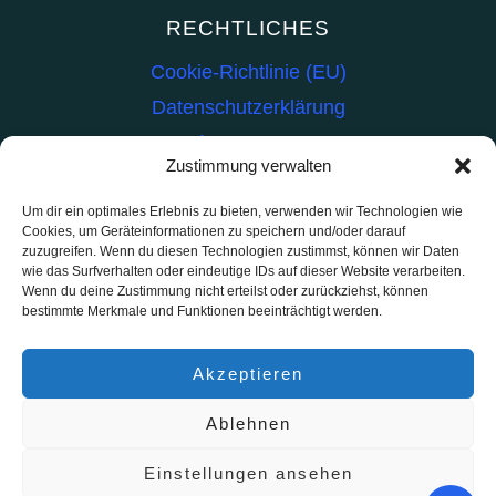
RECHTLICHES
Cookie-Richtlinie (EU)
Datenschutzerklärung
Impressum
Zustimmung verwalten
INHALT
Um dir ein optimales Erlebnis zu bieten, verwenden wir Technologien wie
Cookies, um Geräteinformationen zu speichern und/oder darauf
Kat-Hilfe
zuzugreifen. Wenn du diesen Technologien zustimmst, können wir Daten
wie das Surfverhalten oder eindeutige IDs auf dieser Website verarbeiten.
Teasy-Modellbahn
Wenn du deine Zustimmung nicht erteilst oder zurückziehst, können
bestimmte Merkmale und Funktionen beeinträchtigt werden.
Live Reports
TransForMe
Akzeptieren
Ablehnen
Einstellungen ansehen
© 2026 - WordPress Theme von
Kadence WP