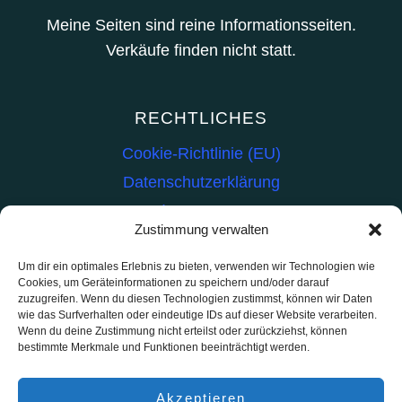
Meine Seiten sind reine Informationsseiten.
Verkäufe finden nicht statt.
RECHTLICHES
Cookie-Richtlinie (EU)
Datenschutzerklärung
Impressum
Zustimmung verwalten
INHALT
Um dir ein optimales Erlebnis zu bieten, verwenden wir Technologien wie
Cookies, um Geräteinformationen zu speichern und/oder darauf
Kat-Hilfe
zuzugreifen. Wenn du diesen Technologien zustimmst, können wir Daten
wie das Surfverhalten oder eindeutige IDs auf dieser Website verarbeiten.
Teasy-Modellbahn
Wenn du deine Zustimmung nicht erteilst oder zurückziehst, können
bestimmte Merkmale und Funktionen beeinträchtigt werden.
Live Reports
TransForMe
Akzeptieren