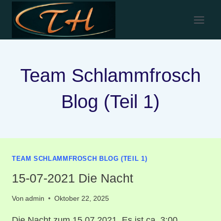
Zum
Inhalt
springen
Team Schlammfrosch
Blog (Teil 1)
TEAM SCHLAMMFROSCH BLOG (TEIL 1)
15-07-2021 Die Nacht
Von
admin
Oktober 22, 2025
Die Nacht zum 15.07.2021. Es ist ca. 3:00