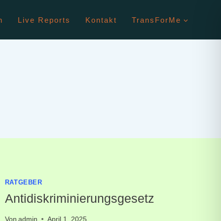
n
Live Reports
Kontakt
TransForMe
RATGEBER
Antidiskriminierungsgesetz
Von
admin
April 1, 2025