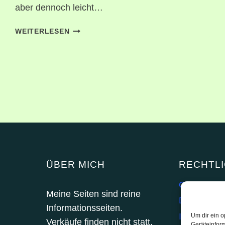
aber dennoch leicht…
RATGEBER
WEITERLESEN
A-
Z
ÜBER MICH
RECHTL
Cookie-Rich
Meine Seiten sind reine
Datenschut
Informationsseiten.
Impressum
Um dir ein o
Verkäufe finden nicht statt.
Geräteinfor