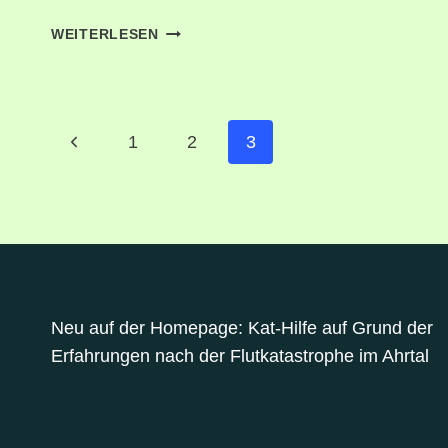
ALLGEMEINMEDIZIN
WEITERLESEN
Seitennavigation
Vorherige
1
2
3
Seite
Neu auf der Homepage: Kat-Hilfe auf Grund der
Erfahrungen nach der Flutkatastrophe im Ahrtal