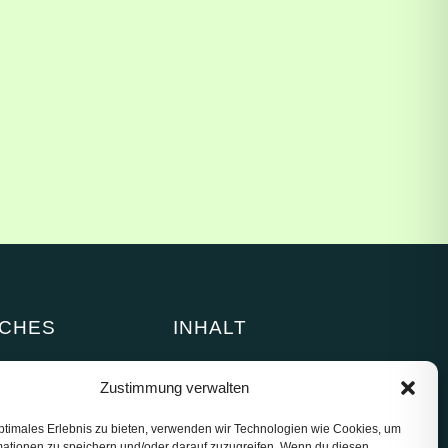
ICHES
INHALT
tlinie (EU)
Kat-Hilfe
Zustimmung verwalten
zerklärung
Teasy-Modellbahn
Live Reports
ptimales Erlebnis zu bieten, verwenden wir Technologien wie Cookies, um
mationen zu speichern und/oder darauf zuzugreifen. Wenn du diesen