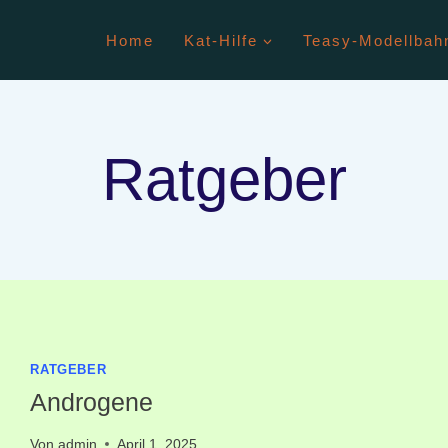
Home
Kat-Hilfe
Teasy-Modellbah
Ratgeber
RATGEBER
Androgene
Von
admin
April 1, 2025